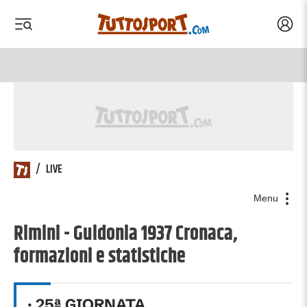
Acced
 menu
 menu
/
LIVE
Menu
Rimini - Guidonia 1937 Cronaca,
formazioni e statistiche
·
25
ª GIORNATA