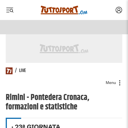
Acced
 menu
 menu
/
LIVE
Menu
Rimini - Pontedera Cronaca,
formazioni e statistiche
·
23
ª GIORNATA