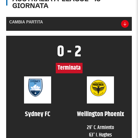
GIORNATA
CAMBIA PARTITA
0
-
2
Terminata
Sydney FC
Wellington Phoenix
29
'
C. Armiento
63
'
I. Hughes