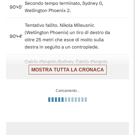
Secondo tempo terminato, Sydney 0,
90'+5'
Wellington Phoenix 2.
Tentativo fallito. Nikola Mileusnic
(Wellington Phoenix) un tiro di destro da
90'+4'
oltre 25 metri che esce di molto sulla
destra in seguito a un contropiede.
Calcio d'angolo,Sydney. Calcio d'angolo
90'+3'
causato da Matthew Sheridan
MOSTRA TUTTA LA CRONACA
(Wellington Phoenix).
Fuorigioco. Ben Garuccio(Sydney) prova
Caricamento...
90'+1'
il lancio lungo, ma Rhyan Grant e' colto in
fuorigioco.
Il quarto ufficiale ha indicato 4 minuti di
90'
recupero.