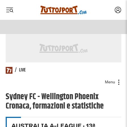
Acced
 menu
 menu
/
LIVE
Menu
Sydney FC - Wellington Phoenix
Cronaca, formazioni e statistiche
AUSTRALIA A-LEAGUE
·
13
ª