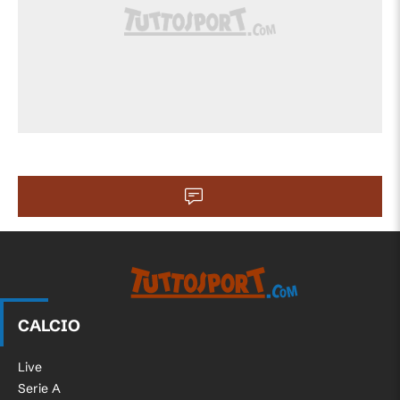
Tiro respinto. Akol Akon (Sydney) un tiro
89'
di destro da centro area. Assist di Ben
Garuccio.
Alexandar Popovic (Sydney) e' ammonito
86'
per fallo.
86'
Fallo di Alexandar Popovic (Sydney).
Nikola Mileusnic (Wellington Phoenix)
86'
conquista un calcio di punizione nella
propria meta' campo.
Fuorigioco. Jordan Courtney-
83'
Perkins(Sydney) prova il lancio lungo, ma
CALCIO
Marin France e' colto in fuorigioco.
Live
Tiro parato. Víctor Campuzano (Sydney)
Serie A