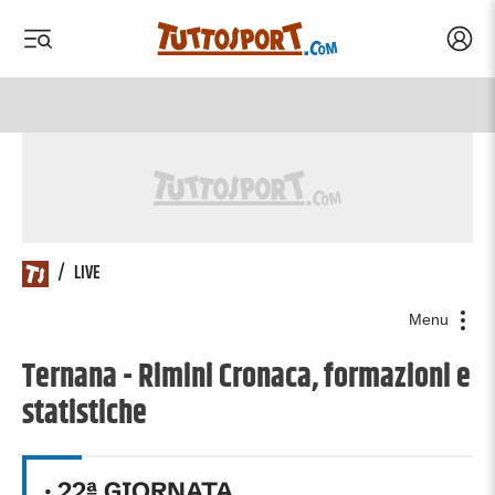
Acced
 menu
 menu
/
LIVE
Menu
Ternana - Rimini Cronaca, formazioni e
statistiche
·
22
ª GIORNATA