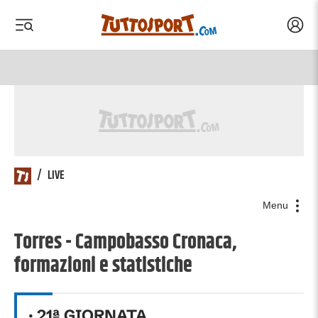
Acced
 menu
 menu
/
LIVE
Menu
Torres - Campobasso Cronaca,
formazioni e statistiche
·
21
ª GIORNATA