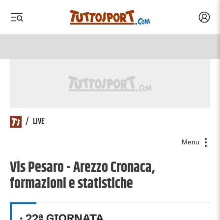
Acced
 menu
 menu
/
LIVE
Menu
Vis Pesaro - Arezzo Cronaca,
formazioni e statistiche
·
22
ª GIORNATA