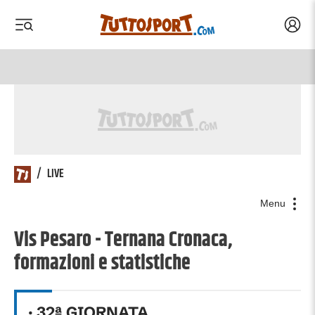
Acced
 menu
 menu
/
LIVE
Menu
Vis Pesaro - Ternana Cronaca,
formazioni e statistiche
·
32
ª GIORNATA