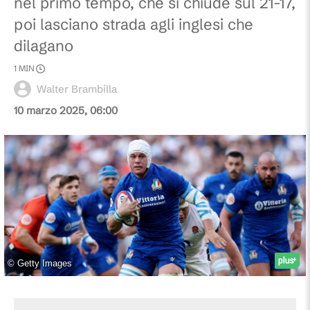
nel primo tempo, che si chiude sul 21-17,
poi lasciano strada agli inglesi che
dilagano
1
MIN
Walter Brambilla
10 marzo 2025, 06:00
©
Getty Images