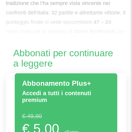
tradizione che l’ha sempre vista vincente nei
confronti dell’Italia: 32 partite e altrettante vittorie. Il
punteggio finale ci vede soccombere
47 – 24
.
Sette mete per la squadra di
Steve Borthwick
, tre
per gli azzurri di
Gonzalo Quesada
Abbonati per continuare
a leggere
Abbonamento Plus+
Accedi a tutti i contenuti
premium
€ 49,90
€ 5,00
all'anno