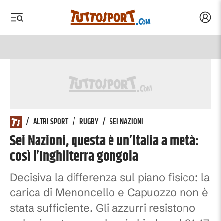
Acced
 menu
 menu
/
ALTRI SPORT
/
RUGBY
/
SEI NAZIONI
Sei Nazioni, questa è un’Italia a metà:
così l’Inghilterra gongola
Decisiva la differenza sul piano fisico: la
carica di Menoncello e Capuozzo non è
stata sufficiente. Gli azzurri resistono