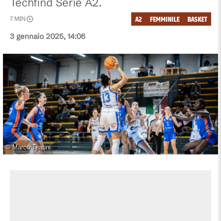
Techfind Serie A2.
A2
FEMMINILE
BASKET
7
MIN
3 gennaio 2025, 14:06
©
Marco Teatini