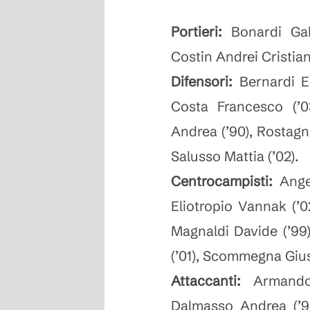
Portieri:
Bonardi Gabr
Costin Andrei Cristian
Difensori:
Bernardi Ed
Costa Francesco (’0
Andrea (’90), Rostagn
Salusso Mattia (’02).
Centrocampisti:
Angel
Eliotropio Vannak (’02)
Magnaldi Davide (’99)
(’01), Scommegna Gius
Attaccanti:
Armando P
Dalmasso Andrea (’9