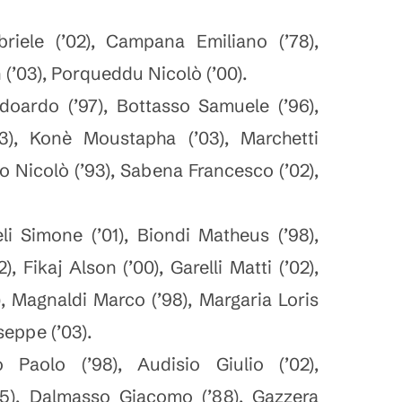
iele (’02), Campana Emiliano (’78),
 (’03), Porqueddu Nicolò (’00).
oardo (’97), Bottasso Samuele (’96),
3), Konè Moustapha (’03), Marchetti
o Nicolò (’93), Sabena Francesco (’02),
i Simone (’01), Biondi Matheus (’98),
, Fikaj Alson (’00), Garelli Matti (’02),
, Magnaldi Marco (’98), Margaria Loris
eppe (’03).
aolo (’98), Audisio Giulio (’02),
5), Dalmasso Giacomo (’88), Gazzera