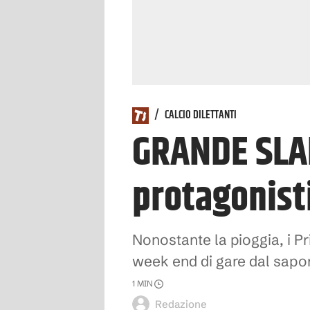
/
CALCIO DILETTANTI
GRANDE SLAM
protagonisti
Nonostante la pioggia, i P
week end di gare dal sapo
1
MIN
Redazione