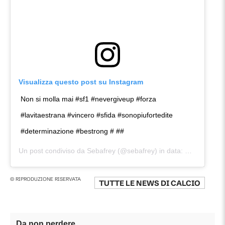
Visualizza questo post su Instagram
Non si molla mai #sf1 #nevergiveup #forza
#lavitaestrana #vincero #sfida #sonopiufortedite
#determinazione #bestrong # ##
Un post condiviso da
Sebafrey
(@sebafrey) in data:
Mar 21, 201
© RIPRODUZIONE RISERVATA
TUTTE LE NEWS DI
CALCIO
Da non perdere