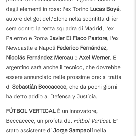
degli elementi in rosa: l’ex Torino
Lucas Boyé
,
autore del gol dell’Elche nella sconfitta di ieri
sera contro la terza squadra di Madrid, l’ex
Palermo e Roma
Javier El Flaco Pastore
, l’ex
Newcastle e Napoli
Federico Fernández
,
Nicolás Fernández
Mercau
e
Axel Werner
. E
argentino sarà anche il tecnico, che dovrebbe
essere annunciato nelle prossime ore: si tratta
di
Sebastián
Beccacece
, che da pochi giorni
ha detto addio al Defensa y Justicia.
FÚTBOL VERTICAL
È un innovatore,
Beccacece
, un profeta del
Fútbol Vertical
. E’
stato assistente di
Jorge
Sampaoli
nella