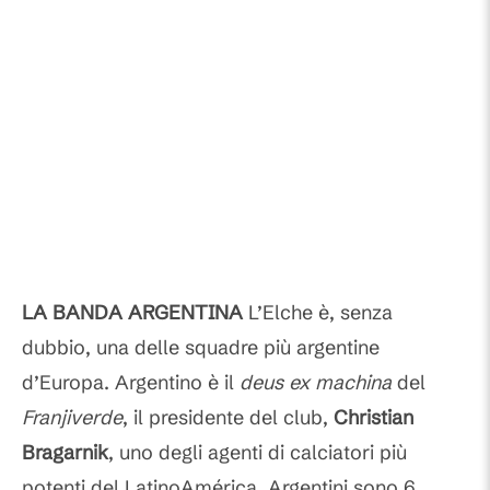
LA BANDA ARGENTINA
L’Elche è, senza
dubbio, una delle squadre più argentine
d’Europa.
Arge
n
tino
è il
deus ex machina
del
Franjiverde
, il presidente del club,
Christian
Bragarnik
, uno degli agenti di calciatori più
potenti del LatinoAmérica. Argentini sono 6