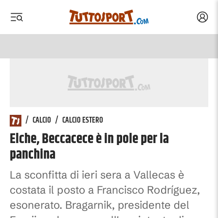
Acced
 menu
 menu
/
CALCIO
/
CALCIO ESTERO
Elche, Beccacece è in pole per la
panchina
La sconfitta di ieri sera a Vallecas è
costata il posto a Francisco Rodríguez,
esonerato. Bragarnik, presidente del