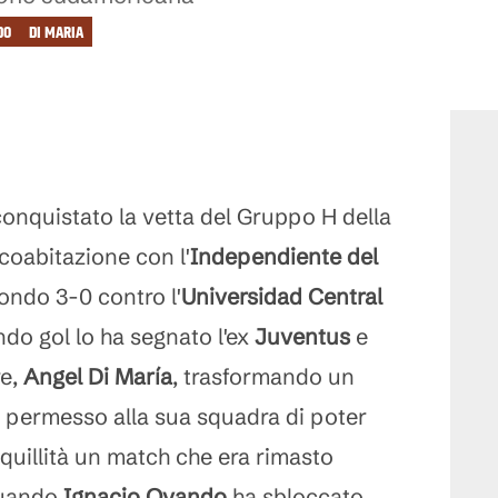
DO
DI MARIA
onquistato la vetta del Gruppo H della
coabitazione con l'
Independiente del
tondo 3-0 contro l'
Universidad Central
ondo gol lo ha segnato l'ex
Juventus
e
re,
Angel Di María
, trasformando un
ha permesso alla sua squadra di poter
quillità un match che era rimasto
 quando
Ignacio Ovando
ha sbloccato