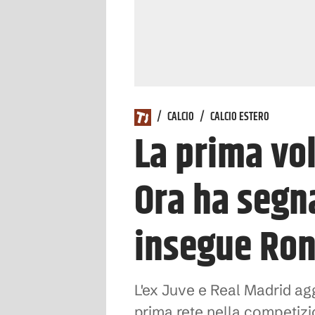
/
CALCIO
/
CALCIO ESTERO
La prima vol
Ora ha segn
insegue Ro
L'ex Juve e Real Madrid agg
prima rete nella competi