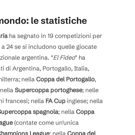
mondo: le statistiche
ría
ha segnato in 19 competizioni per
 a 24 se si includono quelle giocate
zionale argentina. "
El Fideo
" ha
 di Argentina, Portogallo, Italia,
ilterra; nella
Coppa del Portogallo
,
nella
Supercoppa portoghese
; nelle
i francesi; nella
FA Cup
inglese; nella
Supercoppa spagnola
; nella
Coppa
ague
(contate come un'unica
hampions League
; nella
Coppa del