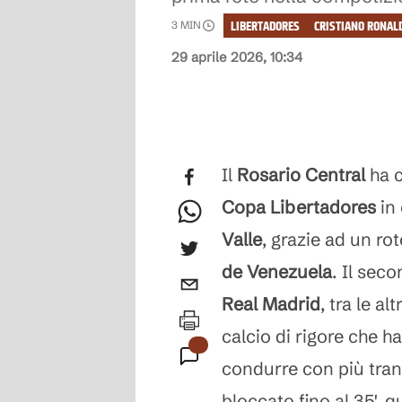
LIBERTADORES
CRISTIANO RONAL
3
MIN
29 aprile 2026, 10:34
Il
Rosario Central
ha c
Copa Libertadores
in 
Valle
, grazie ad un ro
de Venezuela
. Il sec
Real Madrid
, tra le alt
calcio di rigore che 
condurre con più tran
bloccato fino al 35',