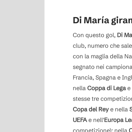
Di María gira
Con questo gol,
Di Ma
club, numero che sale
con la maglia della Na
segnato nei campionati
Francia, Spagna e Ingh
nella
Coppa di Lega
e 
stesse tre competizion
Copa del Rey
e nella
UEFA
e nell'
Europa Le
competizione); nella
C