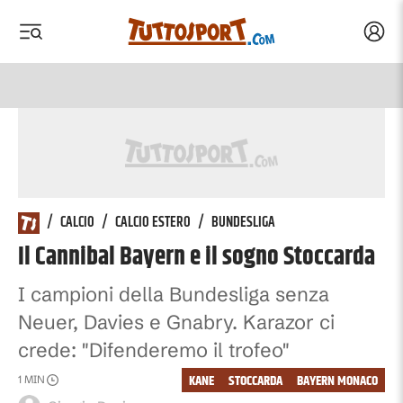
Acced
 menu
 menu
/
CALCIO
/
CALCIO ESTERO
/
BUNDESLIGA
Il Cannibal Bayern e il sogno Stoccarda
I campioni della Bundesliga senza
Neuer, Davies e Gnabry. Karazor ci
crede: "Difenderemo il trofeo"
KANE
STOCCARDA
BAYERN MONACO
1
MIN