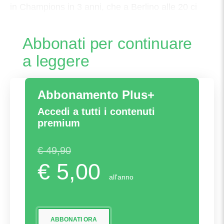
in Champions in 3 anni, che a Berlino alle 20 ci
arriva inevitabilmente da sfavorito, ma
Abbonati per continuare
a leggere
Abbonamento Plus+
Accedi a tutti i contenuti
premium
€ 49,90
€ 5,00
all'anno
ABBONATI ORA