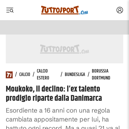
Acced
 menu
 menu
CALCIO
BORUSSIA
/
CALCIO
/
/
BUNDESLIGA
/
ESTERO
DORTMUND
Moukoko, il declino: l’ex talento
prodigio riparte dalla Danimarca
Esordiente a 16 anni con una regola
cambiata appositamente per lui, ha
battuto ogni record. Ma a quasi 21 va al