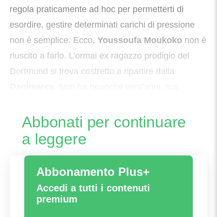
regola praticamente ad hoc per permetterti di
esordire, gestire determinati carichi di pressione
non è semplice. Ecco,
Youssoufa Moukoko
non è
riuscito a farlo. L’ormai ex ragazzo prodigio del
Dortmund si trova costretto a ripartire dalla
Danimarca
. Non ha neanche vent’anni, ma
addosso per quello che ha già passato se ne sente
Abbonati per continuare
a leggere
Abbonamento Plus+
Accedi a tutti i contenuti
premium