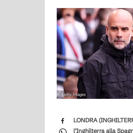
©
Getty Images
LONDRA (INGHILTERRA) 
l’Inghilterra alla Spag