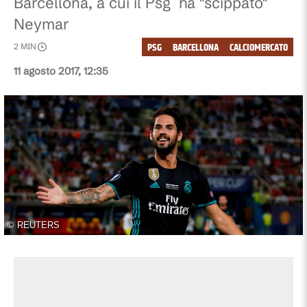
Barcellona, a cui il Psg ha "scippato"
Neymar
PSG
BARCELLONA
CALCIOMERCATO
2
MIN
11 agosto 2017, 12:35
©
REUTERS