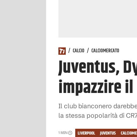
/
CALCIO
/
CALCIOMERCATO
Juventus, Dy
impazzire i
Il club bianconero darebbe 
la stessa popolarità di CR
LIVERPOOL
JUVENTUS
CALCIOME
1
MIN