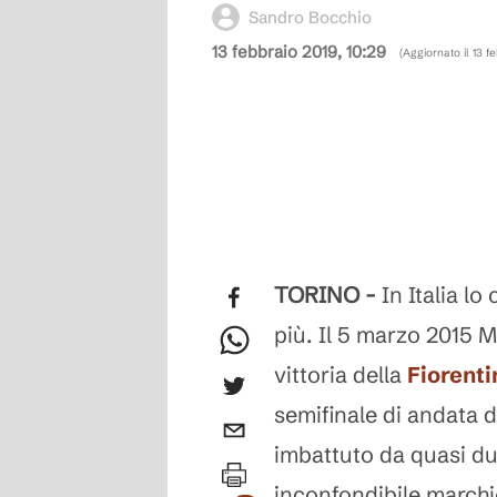
Sandro Bocchio
13 febbraio 2019, 10:29
(Aggiornato il
13 f
TORINO -
In Italia l
più. Il 5 marzo 2015
vittoria della
Fiorenti
semifinale di andata d
imbattuto da quasi due
inconfondibile marchi