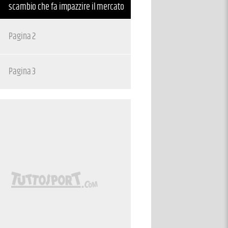
scambio che fa impazzire il mercato
Pagina 2
Pagina 3