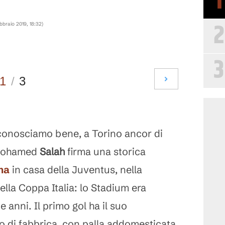
1
2
ebbraio 2019, 18:32
)
3
1
/
3
o conosciamo bene, a Torino ancor di
 Mohamed
Salah
firma una storica
na
in casa della Juventus, nella
ella Coppa Italia: lo Stadium era
 anni. Il primo gol ha il suo
o di fabbrica, con palla addomesticata