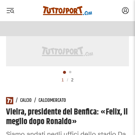
Acced
 menu
 menu
1
/
2
/
CALCIO
/
CALCIOMERCATO
Vieira, presidente del Benfica: «Felix, il
meglio dopo Ronaldo»
Siamo andati negli uffici dello stadio Da