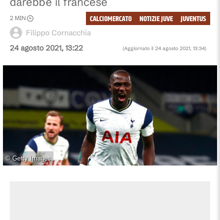
darebbe il francese
CALCIOMERCATO
NOTIZIE JUVE
JUVENTUS
2
MIN
Filippo Cornacchia
24 agosto 2021, 13:22
(Aggiornato il
24 agosto 2021, 13:34
)
©
Getty Images