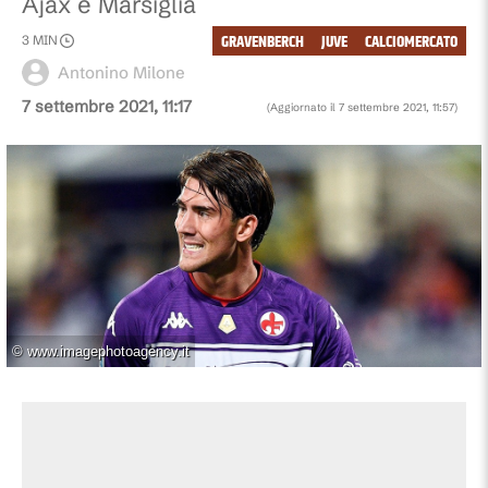
Ajax e Marsiglia
GRAVENBERCH
JUVE
CALCIOMERCATO
3
MIN
Antonino Milone
7 settembre 2021, 11:17
(Aggiornato il
7 settembre 2021, 11:57
)
©
www.imagephotoagency.it