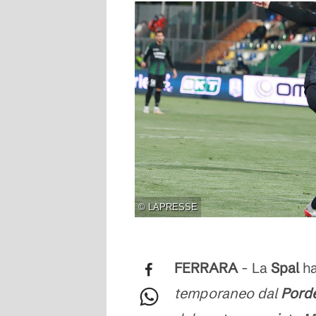
©
LAPRESSE
FERRARA
- La
Spal
ha
temporaneo dal
Pord