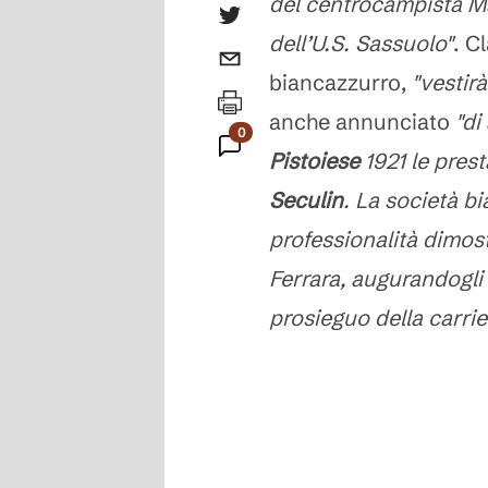
del centrocampista 
dell’U.S. Sassuolo"
. C
biancazzurro,
"vestir
anche annunciato
"di 
0
Pistoiese
1921 le pres
Commenti
Seculin
. La società bi
professionalità dimos
Ferrara, augurandogli l
prosieguo della carrie