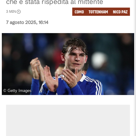
che è stata rispedita al mittente
COMO
TOTTENHAM
NICO PAZ
3
MIN
7 agosto 2025, 16:14
©
Getty Images