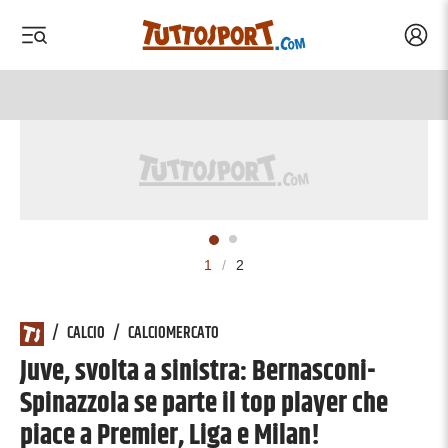
Acced
 menu
 menu
1
/
2
/
CALCIO
/
CALCIOMERCATO
Juve, svolta a sinistra: Bernasconi-
Spinazzola se parte il top player che
piace a Premier, Liga e Milan!