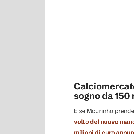
Calciomercato
sogno da 150 
E se Mourinho prender
volto del nuovo mand
milioni di euro annu