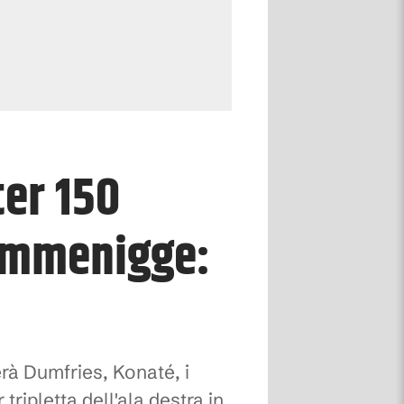
ter 150
Rummenigge:
rà Dumfries, Konaté, i
tripletta dell'ala destra in