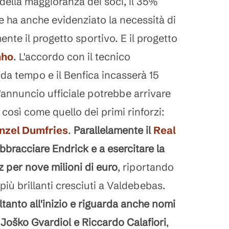
della maggioranza dei soci, il 35%
e ha anche evidenziato la necessità di
nte il progetto sportivo. E il progetto
nho
. L'accordo con il tecnico
 da tempo e il Benfica incasserà 15
 L'annuncio ufficiale potrebbe arrivare
 così come quello dei primi rinforzi:
nzel Dumfries
.
Parallelamente il
Real
bbracciare Endrick e a esercitare la
z per nove milioni di euro
, riportando
 più brillanti cresciuti a Valdebebas.
ltanto all'inizio e riguarda anche nomi
Joško Gvardiol e Riccardo Calafiori
,