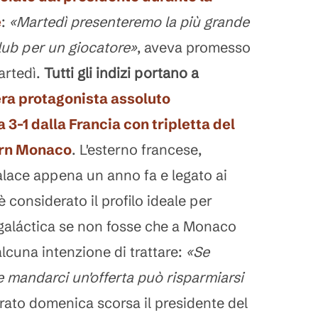
e
:
«Martedì presenteremo la più grande
club per un giocatore»
, aveva promesso
artedì.
Tutti gli indizi portano a
sera protagonista assoluto
 3-1 dalla Francia con tripletta del
ern Monaco
. L'esterno francese,
Palace appena un anno fa e legato ai
è considerato il profilo ideale per
galáctica se non fosse che a Monaco
cuna intenzione di trattare:
«Se
e mandarci un'offerta può risparmiarsi
urato domenica scorsa il presidente del