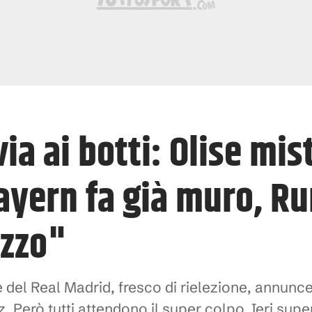
via ai botti: Olise mis
 Bayern fa già muro, 
ezzo"
 del Real Madrid, fresco di rielezione, annunce
z. Però tutti attendono il super colpo. Ieri super 