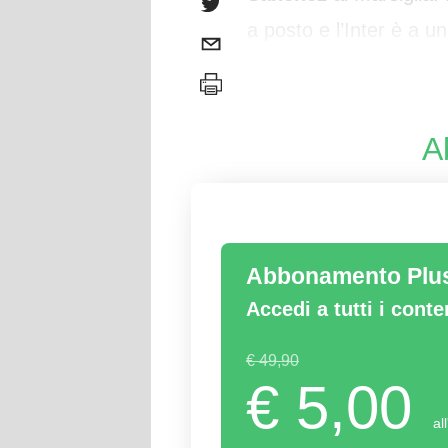
a posto e l’Inter è a u
obiettivo posto da
Sun
A
Abbonamento Plu
Accedi a tutti i cont
€ 49,90
€ 5,00
al