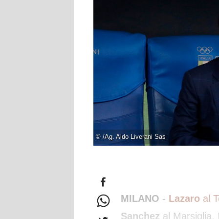
©
/Ag. Aldo Liverani Sas
MILANO
-
Lazaro
al T
Sanchez
al Marsiglia. 