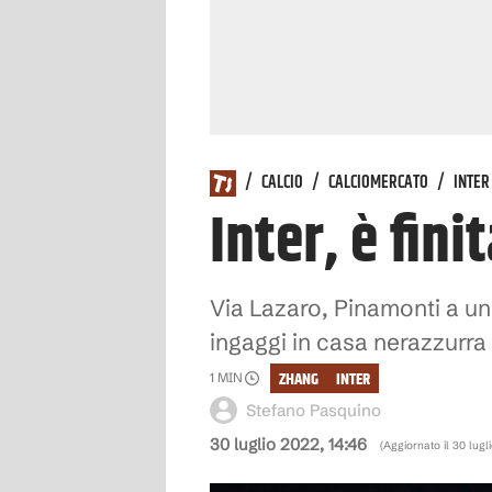
/
CALCIO
/
CALCIOMERCATO
/
INTER
Inter, è fini
Via Lazaro, Pinamonti a un
ingaggi in casa nerazzurra 
ZHANG
INTER
1
MIN
Stefano Pasquino
30 luglio 2022, 14:46
(Aggiornato il
30 lugl