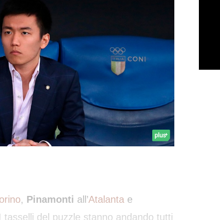
orino
,
Pinamonti
all’
Atalanta
e
I tasselli del puzzle stanno andando tutti