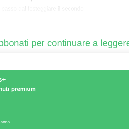
n passo dal festeggiare il secondo
ing
a
bbonati per continuare a legger
s+
enuti premium
l'anno