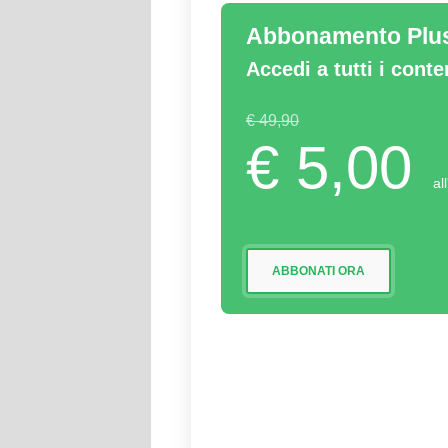
Abbonamento Plu
Accedi a tutti i cont
€ 49,90
€ 5,00
al
ABBONATI ORA