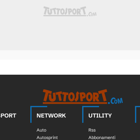
SPORT
NETWORK
UTILITY
Auto
Rss
Autosprint
Abbonamenti