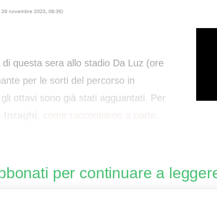
l
29 novembre 2023, 08:36
)
a di questa sera allo stadio Da Luz (ore
nte per le sorti del percorso in
 gli ottavi sono già stati agguantati. Per
 Inzaghi
,
come raccontiamo a parte
,
over, ma sulla fascia d
bbonati per continuare a legger