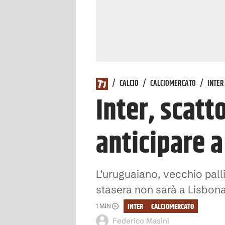
/
CALCIO
/
CALCIOMERCATO
/
INTER
Inter, scatt
anticipare a
L’uruguaiano, vecchio palli
stasera non sarà a Lisbona:
INTER
CALCIOMERCATO
1
MIN
Federico Masini