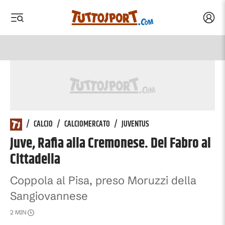
Acced
 menu
 menu
/
CALCIO
/
CALCIOMERCATO
/
JUVENTUS
Juve, Rafia alla Cremonese. Del Fabro al
Cittadella
Coppola al Pisa, preso Moruzzi della
Sangiovannese
2
MIN