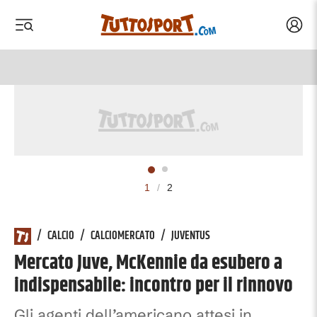
Acced
 menu
 menu
1
/
2
/
CALCIO
/
CALCIOMERCATO
/
JUVENTUS
Mercato Juve, McKennie da esubero a
indispensabile: incontro per il rinnovo
Gli agenti dell’americano attesi in