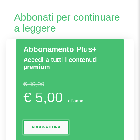
che prenderà il posto di
Giroud
Abbonati per continuare
a leggere
Abbonamento Plus+
Accedi a tutti i contenuti
premium
€ 49,90
€ 5,00
all'anno
ABBONATI ORA