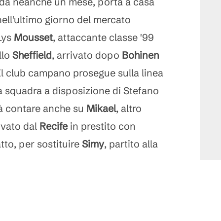
a da neanche un mese, porta a casa
nell'ultimo giorno del mercato
 Lys
Mousset
, attaccante classe '99
llo
Sheffield
, arrivato dopo
Bohinen
 Il club campano prosegue sulla linea
la squadra a disposizione di Stefano
rà contare anche su
Mikael
, altro
ivato dal
Recife
in prestito con
atto, per sostituire
Simy
, partito alla