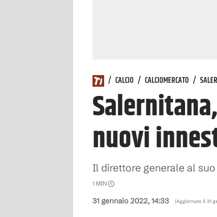
/
CALCIO
/
CALCIOMERCATO
/
SALE
Salernitana,
nuovi innest
Il direttore generale al s
1
MIN
31 gennaio 2022, 14:33
(Aggiornato il
31 g