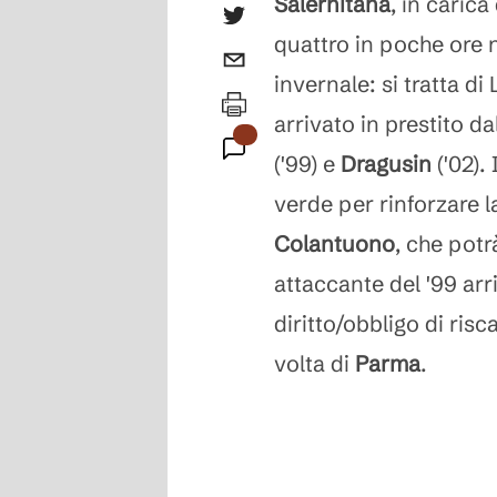
Salernitana
, in caric
quattro in poche ore 
invernale: si tratta di
arrivato in prestito da
('99) e
Dragusin
('02).
verde per rinforzare 
Colantuono
, che pot
attaccante del '99 arr
diritto/obbligo di risc
volta di
Parma
.