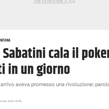
RNITANA
 Sabatini cala il poke
i in un giorno
uo arrivo aveva promesso una rivoluzione: paro
ennaio 2022, 15:38
)