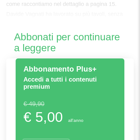
come raccontiamo nel dettaglio a pagina 15.
Davide Vagnati ha lavorato su più tavoli, senza
però definire nessuna operazione. È
Abbonati per continuare
a leggere
Abbonamento Plus+
Accedi a tutti i contenuti
premium
€ 49,90
€ 5,00
all'anno