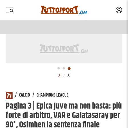
Acced
 menu
 menu
3
/
3
/
CALCIO
/
CHAMPIONS LEAGUE
Pagina 3 | Epica Juve ma non basta: più
forte di arbitro, VAR e Galatasaray per
90', Osimhen la sentenza finale