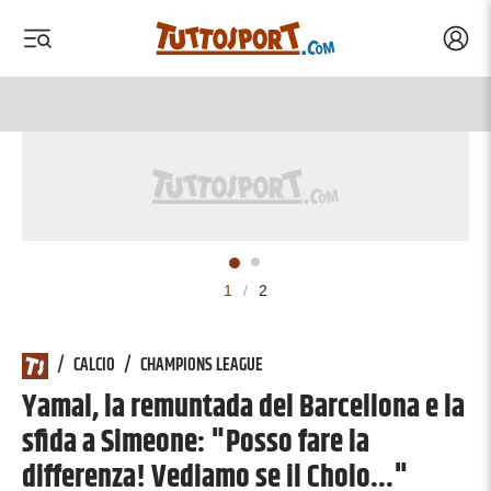
Acced
 menu
 menu
1
/
2
/
CALCIO
/
CHAMPIONS LEAGUE
Yamal, la remuntada del Barcellona e la
sfida a Simeone: "Posso fare la
differenza! Vediamo se il Cholo..."