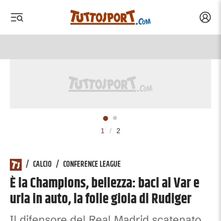
Acced
 menu
 menu
1
/
2
/
CALCIO
/
CONFERENCE LEAGUE
È la Champions, bellezza: baci al Var e
urla in auto, la folle gioia di Rudiger
Il difensore del Real Madrid scatenato