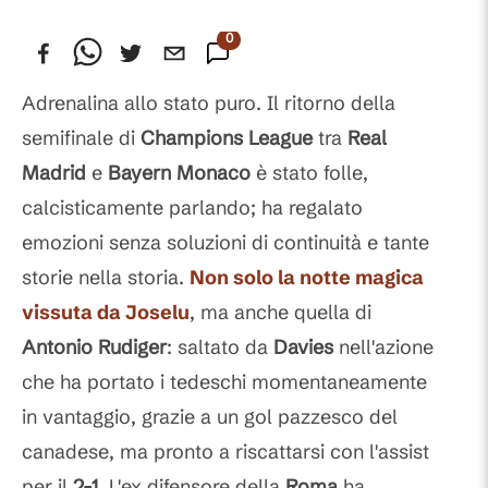
0
Commenti
Adrenalina allo stato puro. Il ritorno della
semifinale di
Champions
League
tra
Real
Madrid
e
Bayern
Monaco
è stato folle,
calcisticamente parlando; ha regalato
emozioni senza soluzioni di continuità e tante
storie nella storia.
Non solo la notte magica
vissuta da
Joselu
, ma anche quella di
Antonio
Rudiger
: saltato da
Davies
nell'azione
che ha portato i tedeschi momentaneamente
in vantaggio, grazie a un gol pazzesco del
canadese, ma pronto a riscattarsi con l'assist
per il
2-1
. L'ex difensore della
Roma
ha