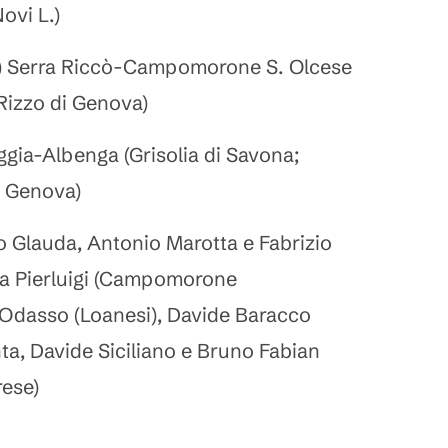
ovi L.)
ò) Serra Riccò-Campomorone S. Olcese
 Rizzo di Genova)
gia-Albenga (Grisolia di Savona;
i Genova)
ano Glauda, Antonio Marotta e Fabrizio
na Pierluigi (Campomorone
 Odasso (Loanesi), Davide Baracco
nta, Davide Siciliano e Bruno Fabian
rese)