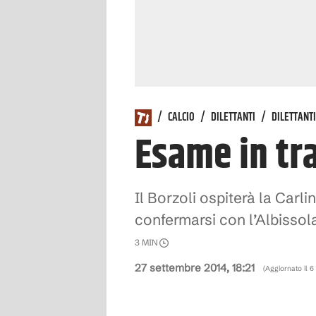
/
CALCIO
/
DILETTANTI
/
DILETTANTI
Esame in tra
Il Borzoli ospiterà la Carl
confermarsi con l’Albissol
3
MIN
27 settembre 2014, 18:21
(Aggiornato il
6