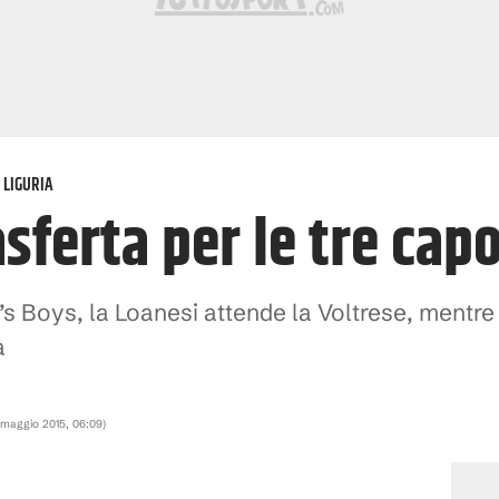
 LIGURIA
sferta per le tre capo
in’s Boys, la Loanesi attende la Voltrese, mentr
a
 maggio 2015, 06:09
)