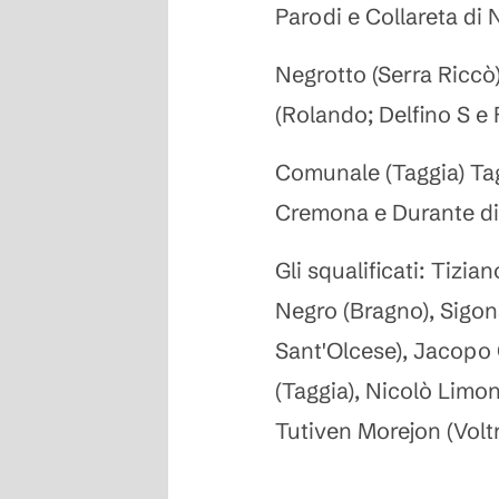
Parodi e Collareta di N
Negrotto (Serra Ricc
(Rolando; Delfino S e
Comunale (Taggia) Tag
Cremona e Durante d
Gli squalificati: Tizi
Negro (Bragno), Sigo
Sant'Olcese), Jacopo
(Taggia), Nicolò Limo
Tutiven Morejon (Volt