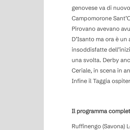
genovese va di nuovo i
Campomorone Sant’Olc
Pirovano avevano avut
D’Isanto ma ora è un 
insoddisfatte dell’ini
una svolta. Derby anch
Ceriale, in scena in a
Infine il Taggia ospite
Il programma completo
Ruffinengo (Savona) L