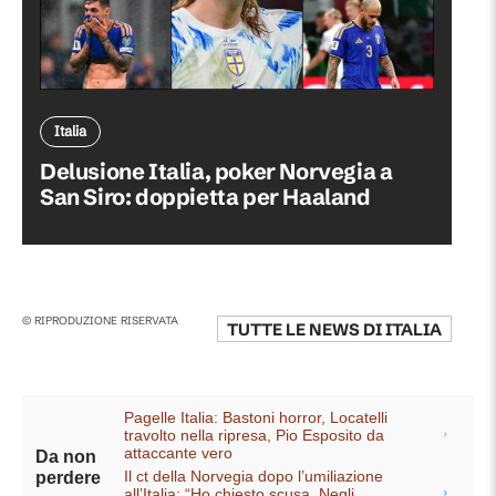
Italia
Delusione Italia, poker Norvegia a
San Siro: doppietta per Haaland
© RIPRODUZIONE RISERVATA
TUTTE LE NEWS DI
ITALIA
Pagelle Italia: Bastoni horror, Locatelli
travolto nella ripresa, Pio Esposito da
attaccante vero
Da non
Il ct della Norvegia dopo l’umiliazione
perdere
all’Italia: “Ho chiesto scusa. Negli