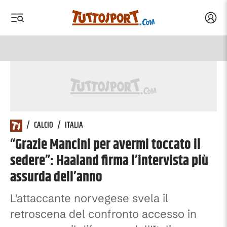
Acced
 menu
 menu
/
CALCIO
/
ITALIA
“Grazie Mancini per avermi toccato il
sedere”: Haaland firma l’intervista più
assurda dell’anno
L'attaccante norvegese svela il
retroscena del confronto accesso in