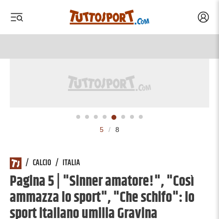
Acced
 menu
 menu
5
/
8
/
CALCIO
/
ITALIA
Pagina 5 | "Sinner amatore!", "Così
ammazza lo sport", "Che schifo": lo
sport italiano umilia Gravina