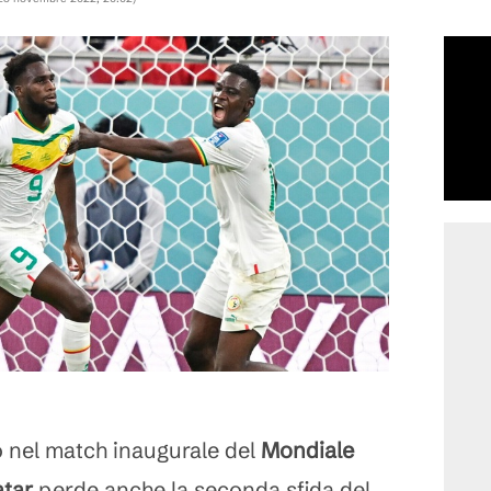
o nel match inaugurale del
Mondiale
tar
perde anche la seconda sfida del