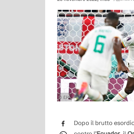
©
EPA
Dopo il brutto esordi
contro l’
Ecuador
, il
Qa