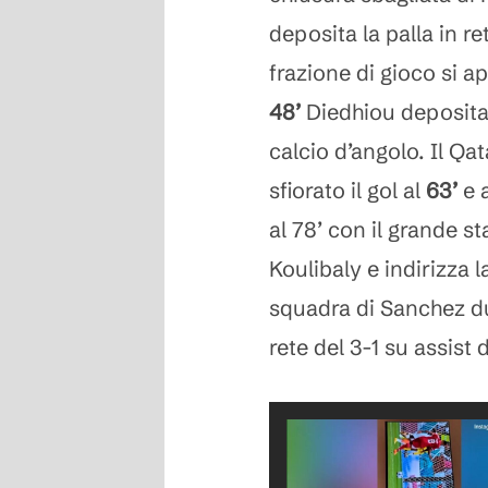
deposita la palla in r
frazione di gioco si ap
48’
Diedhiou deposita i
calcio d’angolo. Il Qa
sfiorato il gol al
63’
e 
al 78’ con il grande s
Koulibaly e indirizza l
squadra di Sanchez du
rete del 3-1 su assist 