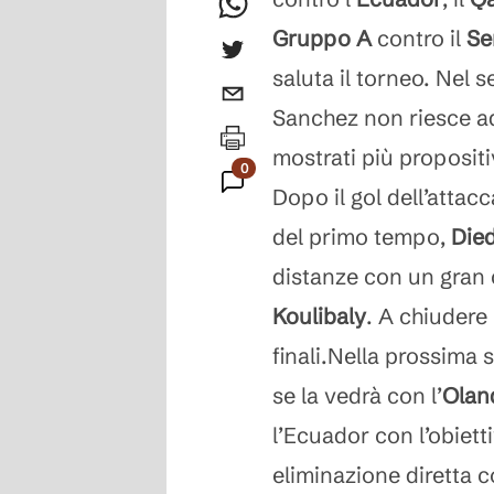
Gruppo A
contro il
Se
saluta il torneo. Nel 
Sanchez non riesce ad
mostrati più propositiv
0
Dopo il gol dell’attac
Commenti
del primo tempo,
Die
distanze con un gran 
Koulibaly
. A chiudere
finali.Nella prossima sf
se la vedrà con l’
Olan
l’Ecuador con l’obietti
eliminazione diretta c