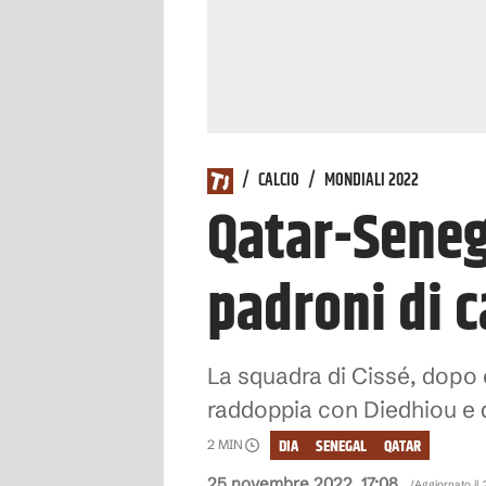
/
CALCIO
/
MONDIALI 2022
Qatar-Senega
padroni di c
La squadra di Cissé, dopo e
raddoppia con Diedhiou e d
DIA
SENEGAL
QATAR
2
MIN
25 novembre 2022, 17:08
(Aggiornato il