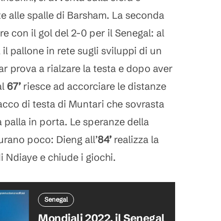
ete alle spalle di Barsham. La seconda
re con il gol del 2-0 per il Senegal: al
l pallone in rete sugli sviluppi di un
tar prova a rialzare la testa e dopo aver
al
67’
riesce ad accorciare le distanze
tacco di testa di Muntari che sovrasta
a palla in porta. Le speranze della
rano poco: Dieng all’
84’
realizza la
di Ndiaye
e
chiude i giochi.
Senegal
Mondiali 2022, il Senegal