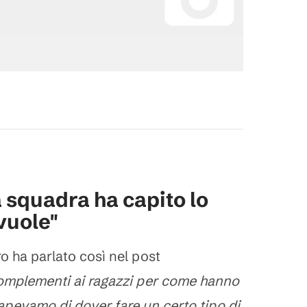
a squadra ha capito lo
 vuole"
o ha parlato così nel post
complementi ai ragazzi per come hanno
sapevamo di dover fare un certo tipo di