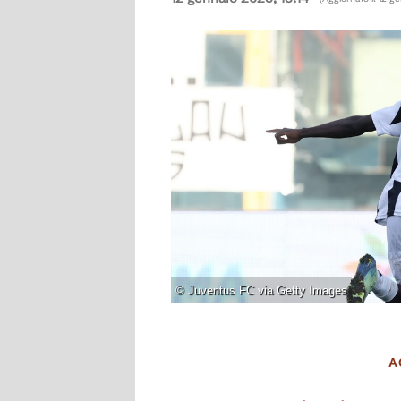
©
Juventus FC via Getty Images
A