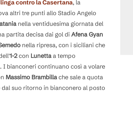
alinga contro la Casertana
, la
ova altri tre punti allo Stadio Angelo
atania
nella ventiduesima giornata del
na partita decisa dai gol di
Afena Gyan
Semedo
nella ripresa, con i siciliani che
ell'
1-2
con
Lunetta
a tempo
 I bianconeri continuano così a volare
con
Massimo Brambilla
che sale a quota
te dal suo ritorno in bianconero al posto