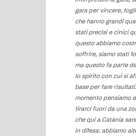
gara per vincere, togl
che hanno grandi qual
stati precisi e cinici
questo abbiamo costru
soffrire, siamo stati f
ma questo fa parte del
lo spirito con cui si a
base per fare risultat
momento pensiamo a p
tirarci fuori da una z
che qui a Catania sar
in difesa: abbiamo al