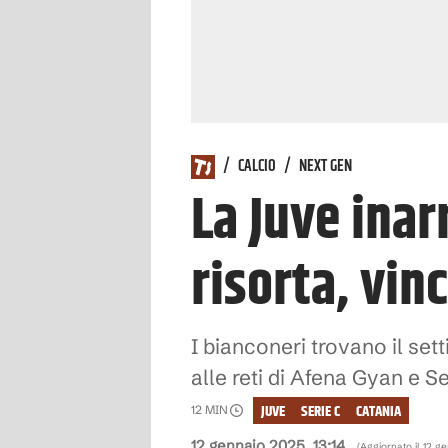
/
CALCIO
/
NEXT GEN
La Juve inar
risorta, vin
I bianconeri trovano il set
alle reti di Afena Gyan e 
JUVE
SERIE C
CATANIA
12
MIN
12 gennaio 2025, 13:14
(Aggiornato il
12 ge