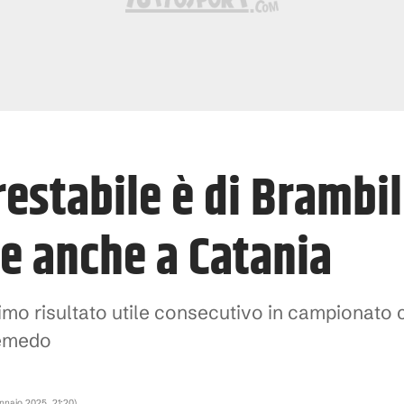
restabile è di Brambi
ce anche a Catania
timo risultato utile consecutivo in campionato 
Semedo
nnaio 2025, 21:20
)