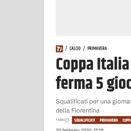
/
CALCIO
/
PRIMAVERA
Coppa Italia
ferma 5 gio
Squalificati per una giorn
della Fiorentina
SQUALIFICATI
PRIMAVERA
COPP
1
MIN
20 febbraio 2020, 17:28