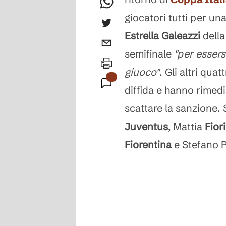
giocatori tutti per un
Estrella Galeazzi
dell
semifinale
"per essers
giuoco"
. Gli altri qua
diffida e hanno rimed
scattare la sanzione. 
Juventus
, Mattia
Fiori
Fiorentina
e Stefano P