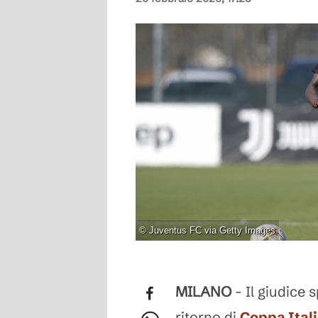
©
Juventus FC via Getty Images
MILANO
- Il giudice s
ritorno di
Coppa Ital