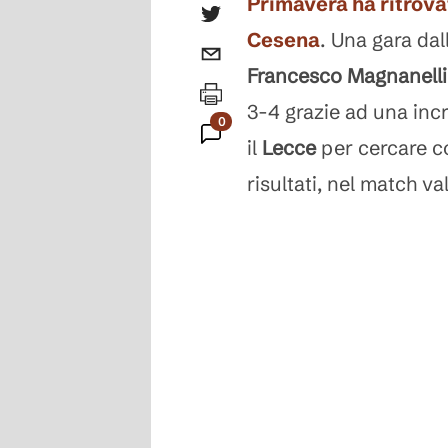
Primavera
ha ritrova
Cesena
. Una gara dal
Francesco Magnanell
3-4 grazie ad una incr
0
il
Lecce
per cercare co
Commenti
risultati, nel match 