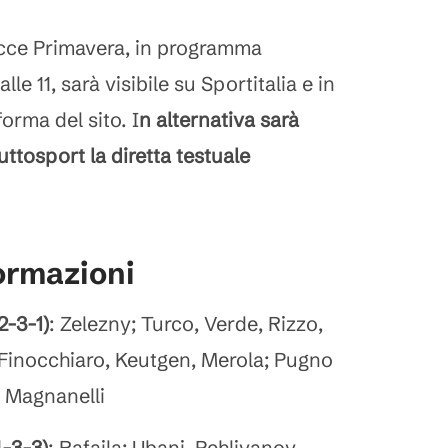
ecce Primavera, in programma
le 11, sarà visibile su Sportitalia e in
orma del sito. I
n alternativa sarà
uttosport la diretta testuale
formazioni
-3-1)
: Zelezny; Turco, Verde, Rizzo,
Finocchiaro, Keutgen, Merola; Pugno
 Magnanelli
-3-3)
: Rafaila; Ubani, Pehlivanov,