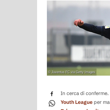
©
Juventus FC via Getty Images
In cerca di conferme. 
Youth League
per ma