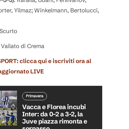
orter, Yilmaz; Winkelmann, Bertolucci,
 Scurto
 Vailato di Crema
: clicca qui e iscriviti ora al
 aggiornato LIVE
Primavera
Vacca e Florea incubi
Inter: da 0-2 a 3-2, la
Juve piazza rimonta e
sorpasso