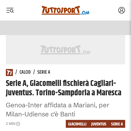
Acced
 menu
 menu
/
CALCIO
/
SERIE A
Serie A, Giacomelli fischierà Cagliari-
Juventus. Torino-Sampdoria a Maresca
Genoa-Inter affidata a Mariani, per
Milan-Udiense c'è Banti
GIACOMELLI
JUVENTUS
SERIE A
2
MIN