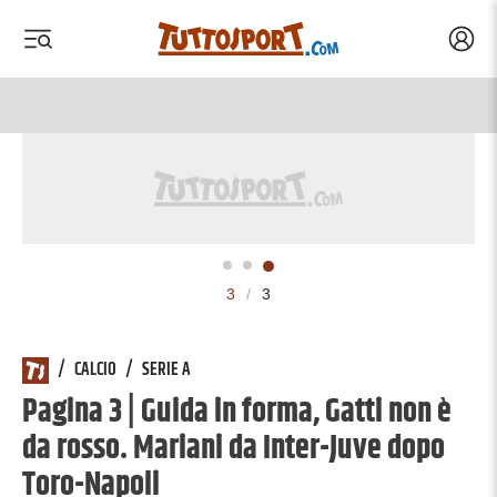
Acced
 menu
 menu
3
/
3
/
CALCIO
/
SERIE A
Pagina 3 | Guida in forma, Gatti non è
da rosso. Mariani da Inter-Juve dopo
Toro-Napoli