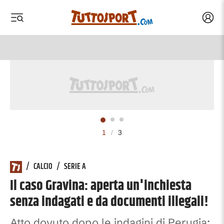
Acced
 menu
 menu
1
/
3
/
CALCIO
/
SERIE A
Il caso Gravina: aperta un'inchiesta
senza indagati e da documenti illegali!
Atto dovuto dopo le indagini di Perugia: