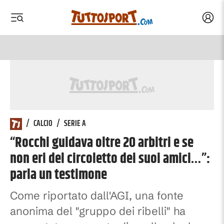
Acced
 menu
 menu
/
CALCIO
/
SERIE A
“Rocchi guidava oltre 20 arbitri e se
non eri del circoletto dei suoi amici…”:
parla un testimone
Come riportato dall'AGI, una fonte
anonima del "gruppo dei ribelli" ha