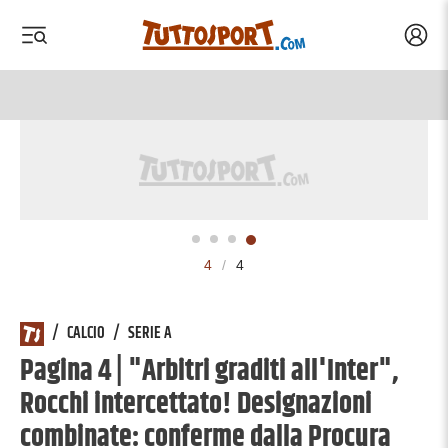
Acced
 menu
 menu
4
/
4
/
CALCIO
/
SERIE A
Pagina 4 | "Arbitri graditi all'Inter",
Rocchi intercettato! Designazioni
combinate: conferme dalla Procura