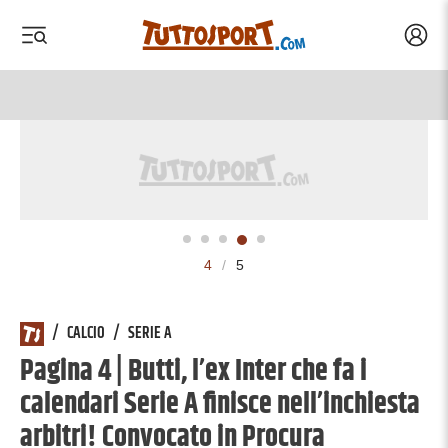
Acced
 menu
 menu
4
/
5
/
CALCIO
/
SERIE A
Pagina 4 | Butti, l’ex Inter che fa i
calendari Serie A finisce nell’inchiesta
arbitri! Convocato in Procura