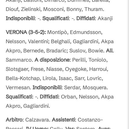
Diouf, Zielinski, Mosconi, Bonny, Thuram.
Indisponibili
: -.
Squalificati
: -.
Diffidati
: Akanji
VERONA (3-5-2):
Montipò, Edmundsson,
Nelsson, Valentini; Belghali, Gagliardini, Akpa
Akpro, Bernede, Bradaric; Suslov, Bowie.
All
.
Sammarco.
A disposizione
: Perilli, Toniolo,
Slotsgaer, Frese, Niasse, Oyegoke, Harroui,
Bella-Kotchap, Lirola, Isaac, Sarr, Lovric,
Vermesan.
Indisponibili
: Serdar, Mosquera.
Squalificati
: -.
Diffidati
: Orban, Nelsson, Akpa
Akpro, Gagliardini.
Arbitro
: Calzavara.
Assistenti
: Costanzo-
Passari.
IV Uomo:
Collu.
Var
: Santoro.
Avar
: